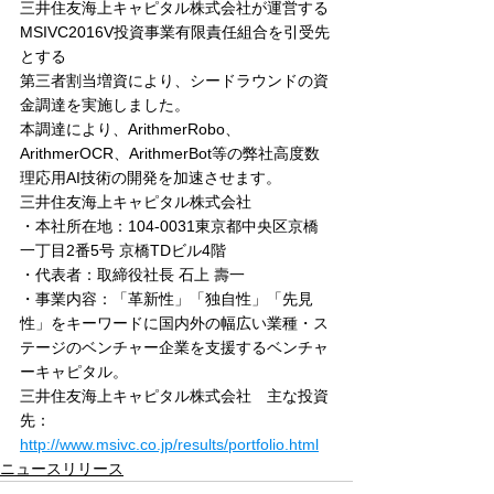
三井住友海上キャピタル株式会社が運営する
MSIVC2016V投資事業有限責任組合を引受先
とする
第三者割当増資により、シードラウンドの資
金調達を実施しました。
本調達により、ArithmerRobo、
ArithmerOCR、ArithmerBot等の弊社高度数
理応用AI技術の開発を加速させます。
三井住友海上キャピタル株式会社
・本社所在地：104-0031東京都中央区京橋
一丁目2番5号 京橋TDビル4階
・代表者：取締役社長 石上 壽一
・事業内容：「革新性」「独自性」「先見
性」をキーワードに国内外の幅広い業種・ス
テージのベンチャー企業を支援するベンチャ
ーキャピタル。
三井住友海上キャピタル株式会社　主な投資
先：
http://www.msivc.co.jp/results/portfolio.html
ニュースリリース