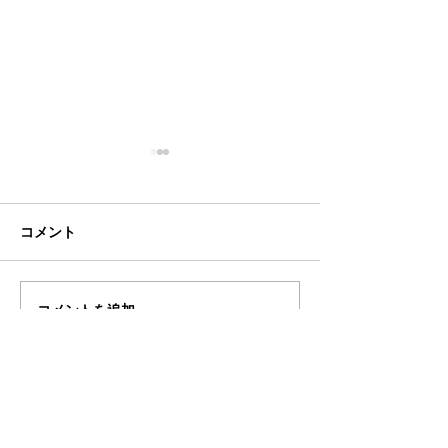
コメント
コメントを追加…
Arithmerの2つのソリュー
IT業界紙・週刊B
ションが「クラウドサー
vol.1962（3
ビス情報開示認定制度」
に当社代表のイ
の認定を取得
ー記事が掲載さ
AI Development Policy