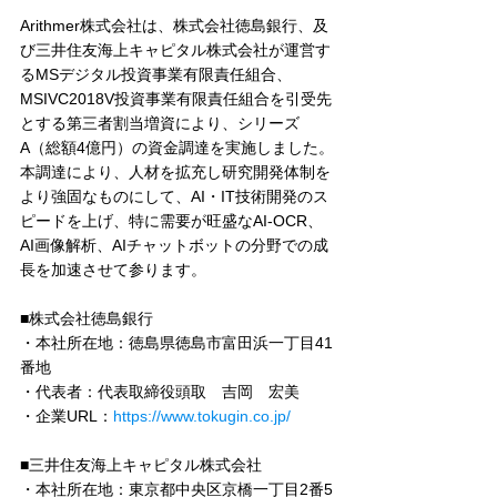
Arithmer株式会社は、株式会社徳島銀行、及
び三井住友海上キャピタル株式会社が運営す
るMSデジタル投資事業有限責任組合、
MSIVC2018V投資事業有限責任組合を引受先
とする第三者割当増資により、シリーズ
A（総額4億円）の資金調達を実施しました。
本調達により、人材を拡充し研究開発体制を
より強固なものにして、AI・IT技術開発のス
ピードを上げ、特に需要が旺盛なAI-OCR、
AI画像解析、AIチャットボットの分野での成
長を加速させて参ります。
■株式会社徳島銀行
・本社所在地：徳島県徳島市富田浜一丁目41
番地
・代表者：代表取締役頭取　吉岡　宏美
・企業URL：
https://www.tokugin.co.jp/
■三井住友海上キャピタル株式会社
・本社所在地：東京都中央区京橋一丁目2番5