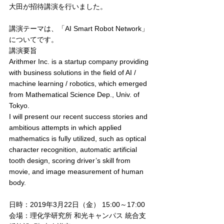
大田が招待講演を行いました。
講演テーマは、「AI Smart Robot Network」
についてです。
講演要旨
Arithmer Inc. is a startup company providing 
with business solutions in the field of AI / 
machine learning / robotics, which emerged 
from Mathematical Science Dep., Univ. of 
Tokyo.
I will present our recent success stories and 
ambitious attempts in which applied 
mathematics is fully utilized, such as optical 
character recognition, automatic artificial 
tooth design, scoring driver’s skill from 
movie, and image measurement of human 
body.
日時：2019年3月22日（金） 15:00～17:00
会場：理化学研究所 和光キャンパス 統合支