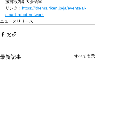
援施設2階 大会議室
リンク：
https://ithems.riken.jp/ja/events/ai-
smart-robot-network
ニュースリリース
すべて表示
最新記事