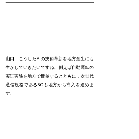
山口
　こうしたAIの技術革新を地方創生にも
生かしていきたいですね。例えば自動運転の
実証実験を地方で開始するとともに，次世代
通信規格である5Gも地方から導入を進めま
す。
大田
　実際，地域では自動車は移動のために
不可欠の存在ですが，年をとると運転できな
くなります。自動運転の早期実現は大きな課
題です。また5G技術とAIとを融合した遠隔医