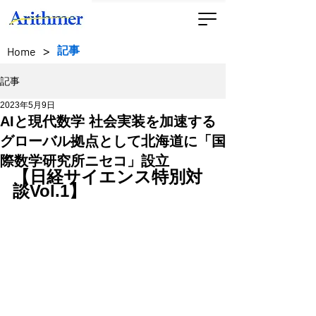
>
記事
Home
記事
2023年5月9日
AIと現代数学 社会実装を加速する
グローバル拠点として北海道に「国
際数学研究所ニセコ」設立
【日経サイエンス特別対
談Vol.1】