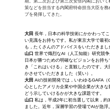
期。第二次および第三次安倍内閣において
策などを担当する内閣府特命担当大臣を務
プを発揮してきた。
大田
 長年，日本の科学技術にかかわって
い見識をお持ちです。私が東京大学で最初の数
も，たくさんのアドバイスをいただきまし
山口
 世界で熾烈なAI（人工知能）研究競
日本が勝つための明確なビジョンをお持ち
き「これはいける」と直観したのです。大
かさせていただきました（笑い）。
大田
 AIの技術開発では，いわゆるGAFA（Goog
心としたアメリカ企業や中国企業が大きな
どう示していけるかが大きな課題です。
山口
 私は，平成2年に初当選して以来，約
ました。近年，深層学習の登場でAIが急浮上