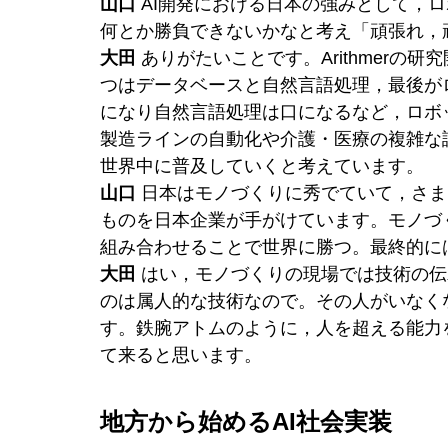
山口
 AI開発における日本の強みとして，
何とか勝負できないかなと考え「頑張れ，
大田
 ありがたいことです。Arithmer
つはデータベースと自然言語処理，最後が
になり自然言語処理は口になるなど，ロボ
製造ラインの自動化や介護・医療の複雑な
世界中に普及していくと考えています。
山口
 日本はモノづくりに秀でていて，さ
ものを日本企業が手がけています。モノづ
組み合わせることで世界に勝つ。最終的に
大田
 はい，モノづくりの現場では技術の
のは属人的な技術なので。その人がいなく
す。鉄腕アトムのように，人を超える能力
て来ると思います。
地方から始めるAI社会実装