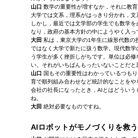
山口
 数学の重要性が増すなか，それに教
大学では文系，理系がはっきり分かれ，文
しかし，最近では文学部の学生でも数学を
なり，政府の基本方針の中にようやく入っ
大田
 私は，東京大学の1年生に線形代数
ではなく大学で新たに扱う数学。現代数学
う学生が多く挫折しがちです。単位は必修
い。それがいちばんもったいないことだと
山口
 国もその重要性はわかっているつも
育で順列組み合わせなど統計的なことをや
会社の社長になったとき，AIとはどうい
ね。
大田
 絶対必要なものですね。
AIロボットがモノづくりを救う