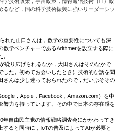
科学技術政策，宇宙政策，情報通信技術（IT）政
めるなど，国の科学技術振興に強いリーダーシッ
こられた山口さんは，数学の重要性についても深
学ベンチャーであるArithmerを設立する際に
た。
争が繰り広げられるなか，大田さんはそのなかで
でした。初めてお会いしたときに技術的な話を聞
田さんは少し迷っておられたので，だいぶそその
le，Apple，Facebook，Amazon.com）を中
影響力を持っています。その中で日本の存在感を
30年自由民主党の情報戦略調査会にかかわってき
すると同時に，IoTの普及によってAIが必要と