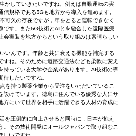
も生かしていきたいですね。例えば自動運転の実
通信規格である5Gも地方から導入を進めます。
に不可欠の存在ですが，年をとると運転できなく
です。また5G技術とAIとを融合した遠隔医療
社会実装を地方からという取り組みは素晴らしい
もいいんです。年齢と共に衰える機能を補完する
ですね。そのために道路交通法なども柔軟に変え
を持っている大学や企業があります。AI技術の導
期待したいですね。
拠点を持つ製薬企業から受注をいただいているこ
を設けています。徳島に住んでいる優秀な人にサ
地方にいて世界を相手に活躍できる人材の育成に
生活を圧倒的に向上させると同時に，日本が抱え
う。その技術開発にオールジャパンで取り組むこ
ほしいですね。