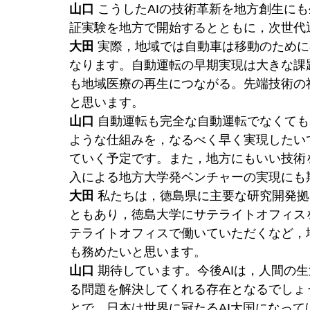
山口
 こうしたAIの技術革新を地方創生に
証実験を地方で開始するとともに，次世代
大田
 実際，地域では自動車は移動のため
なります。自動運転の早期実現は大きな課題
も地域医療の再生につながる。先端技術の
と思います。
山口
 自動運転も完全な自動運転でなくて
ような仕組みを，なるべく早く実現したい
ていく予定です。また，地方にもいい技術
入による地方大学発ベンチャーの実現にも
大田
 私たちは，徳島県に主要な研究開発
ともあり，徳島大学にサテライトオフィス
テライトオフィスで働いていただくなど，
も務めたいと思います。
山口
 期待しています。今後AIは，人間の
る問題を解決してくれる存在となるでしょ
とで，日本は世界に冠たるAI大国になって