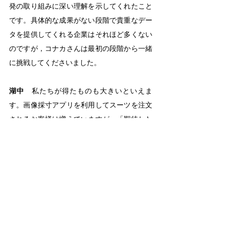
発の取り組みに深い理解を示してくれたこと
です。具体的な成果がない段階で貴重なデー
タを提供してくれる企業はそれほど多くない
のですが，コナカさんは最初の段階から一緒
に挑戦してくださいました。
湖中
　私たちが得たものも大きいといえま
す。画像採寸アプリを利用してスーツを注文
されるお客様は増えていますが，「期待した
ものと違う」「着られない」というクレーム
はほとんどありません。信頼度の高い技術で
すから，これからはオーダースーツのみなら
ず，ファッションの世界を大きく変革するこ
とになると思います。ネット通販などでも，
いつもサイズがぴったり合った着心地のよい
服を購入することができます。私たちは，現