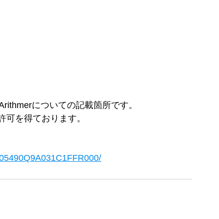
ithmerについての記載箇所です。
許可を得ております。
51605490Q9A031C1FFR000/