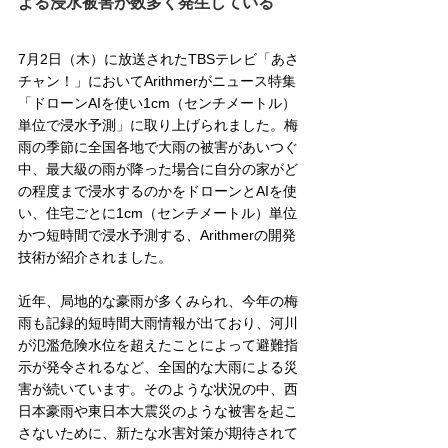
よる浸水被害が数多く発生している
7月2日（木）に放送されたTBSテレビ「あさ
チャン！」においてArithmerがニュース特集
「ドローンAIを使い1cm（センチメートル）
単位で浸水予測」に取り上げられました。梅
雨の季節に全国各地で大雨の被害があいつぐ
中、最大級の雨が降った場合に自分の家がど
の程度まで浸水するのかをドローンとAIを使
い、住宅ごとに1cm（センチメートル）単位
かつ短時間で浸水予測する、Arithmerの開発
技術が紹介されました。
近年、局地的な豪雨が多くみられ、今年の梅
雨も記録的短時間大雨情報が出ており、河川
が氾濫危険水位を超えたことによって避難指
示が発令されるなど、全国的な大雨による災
害が続いています。そのような状況の中、西
日本豪雨や東日本大震災のような被害を起こ
さないために、新たな水害対策が期待されて