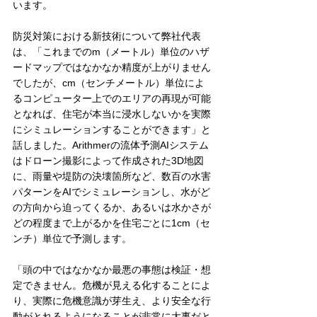
います。
防災対策における新技術について弊社代表
は、「これまでのm（メートル）単位のハザ
ードマップではなかなか精度が上がりません
でしたが、cm（センチメートル）単位によ
るコンピューター上でのエリアの再現が可能
となれば、住宅が本当に浸水しないかを実際
にシミュレーションすることができます」と
話しました。Arithmerの流体予測AIシステム
はドローン撮影によって作成された3D地図
に、雨量や堤防の決壊箇所など、数百の水害
パターンをAIでシミュレーションし、水がど
の方向から迫ってくるか、あるいは水かさが
どの程度まで上がるかを住宅ごとに1cm（セ
ンチ）単位で予測します。
「頭の中ではなかなか最悪の事態は検証・想
定できません。危機が見える化することによ
り、実際に危機意識が芽生え、より安全な行
動がとれるようになることが非常に大事だと