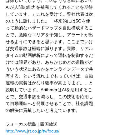
は難しいでしょう。このような意味において
AIが人間の能力を補完してくれることを期待
しています。」これを受けて、弊社代表は次
のように話しました。「将来的には5Gを使
って動的なハザードマップを自動構成するこ
とで、危険なエリアを予知し、アラートが出
せるようにできると思います。ここまでいけ
ば交通事故は極端に減ります。実際、リアル
タイムの動画解析によって運転を制御するだ
けでは限界があり、あらかじめどの道路がど
ういう状況にあるかをオンラインデータで共
有する、という流れまでもっていけば、自動
運転の実装はかなり確率が高まります。」と
説明しています。ArithmerはAIを活用するこ
とで、交通事故を減らし、この技術を応用し
て自動運転へと発展させることで、社会課題
の解決に貢献したいと考えています。
フォーカス徳島 | 四国放送
http://www.jrt.co.jp/tv/focus/