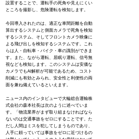
設置することで、運転手の死角や見えにくい
ところを撮影し、危険運転を検知します。
今回導入されたのは、適正な車間距離を自動
算出するシステムと側面カメラで死角を検知
するシステム、そしてフロントカメラ映像に
よる飛び出しを検知するシステムです。これ
らは人・自転車・バイク・車の識別ができま
す。また、ながら運転、居眠り運転、信号無
視なども検知します。このシステムは安価な
カメラでもAI解析が可能であるため、コスト
削減にも有効とみられ、安全性と利便性の両
面を兼ね備えているといえます。
ニュース内のインタビューで大輪総合運輸株
式会社の森本社長は次のように述べていま
す。「物流業界がまず取り組まなければなら
ないのは交通事故をゼロにすることです。た
だし人間はミスを犯してしまうものであり、
人手に頼っていては事故をゼロに近づけるの