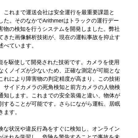
。これまで運送会社は安全運行を最重要課題と
。そのなかでArithmerはトラックの運行デー
障害物の検知を行うシステムを開発しました。弊社
てきた画像解析技術が、現在の運転事故を抑止す
述べています。
機能を駆使して開発された技術です。カメラを使用
なくノイズが少ないため、正確な測定が可能とな
これにより障害物の判定精度が高まり、この技術
。サイドカメラの死角検知と前方カメラの人物検
通知します。これまでの安全装備と違い、物体が
別することが可能です。さらにながら運転、居眠
きます。
危険な状況や違反行為をすぐに検知し、オンライン
Iがそれを学習し、危険を警告することで事故を未