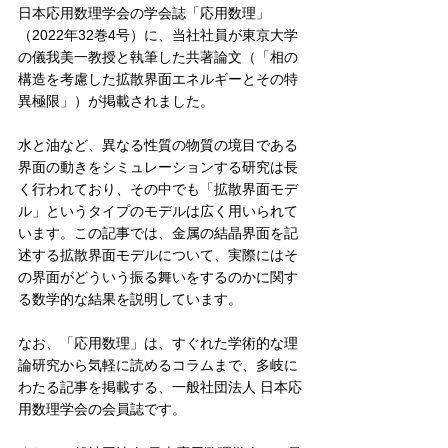
日本応用数理学会の学会誌「応用数理」
（2022年32巻4号）に、当社社員が東京大学
の儀我美一教授と執筆した共著論文（「相の
構造を考慮した拡散界面エネルギーとその特
異極限」）が掲載されました。
水と油など、異なる性質の物質の境目である
界面の動きをシミュレーションする研究は長
く行われており、その中でも「拡散界面モデ
ル」というタイプのモデルは広く用いられて
います。この記事では、金属の結晶界面を記
述する拡散界面モデルについて、実際にはそ
の界面がどういう振る舞いをするのかに関す
る数学的な結果を説明しています。
なお、「応用数理」は、すぐれた学術的な理
論研究から気軽に読めるコラムまで、多岐に
わたる記事を掲載する、一般社団法人 日本応
用数理学会の会員誌です。